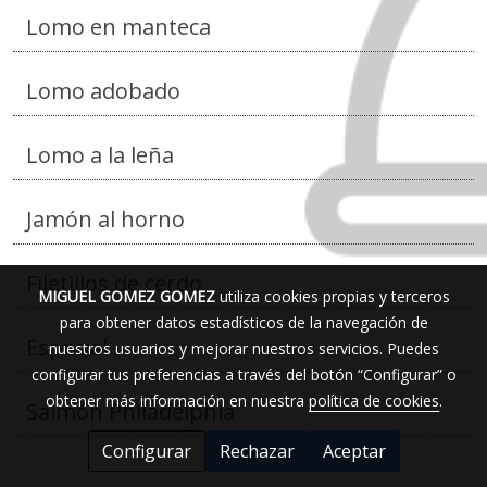
Lomo en manteca
Lomo adobado
Lomo a la leña
Jamón al horno
Filetillos de cerdo
MIGUEL GOMEZ GOMEZ
utiliza cookies propias y terceros
para obtener datos estadísticos de la navegación de
Especial
nuestros usuarios y mejorar nuestros servicios. Puedes
configurar tus preferencias a través del botón “Configurar” o
obtener más información en nuestra
política de cookies
.
Salmón Philadelphia
Configurar
Rechazar
Aceptar