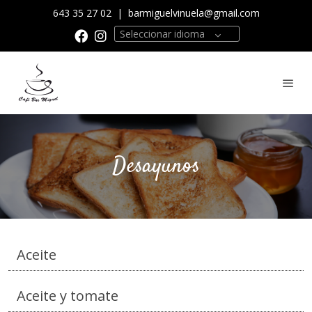
643 35 27 02
|
barmiguelvinuela@gmail.com
Seleccionar idioma
Desayunos
Aceite
Aceite y tomate