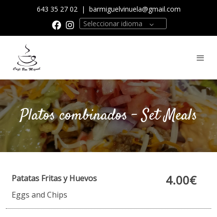
643 35 27 02
|
barmiguelvinuela@gmail.com
Seleccionar idioma
Platos combinados - Set Meals
4.00€
Patatas Fritas y Huevos
Eggs and Chips