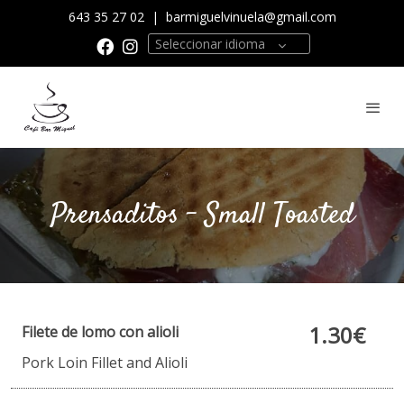
643 35 27 02
|
barmiguelvinuela@gmail.com
Seleccionar idioma
Prensaditos - Small Toasted
1.30€
Filete de lomo con alioli
Pork Loin Fillet and Alioli