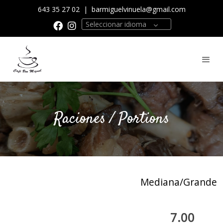
643 35 27 02
|
barmiguelvinuela@gmail.com
Seleccionar idioma
Raciones / Portions
Mediana/Grande
7.00