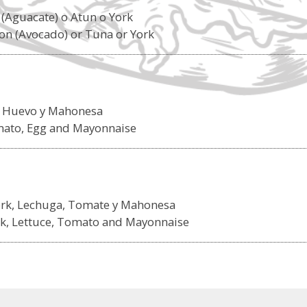
 (Aguacate) o Atun o York
on (Avocado) or Tuna or York
, Huevo y Mahonesa
omato, Egg and Mayonnaise
York, Lechuga, Tomate y Mahonesa
ork, Lettuce, Tomato and Mayonnaise